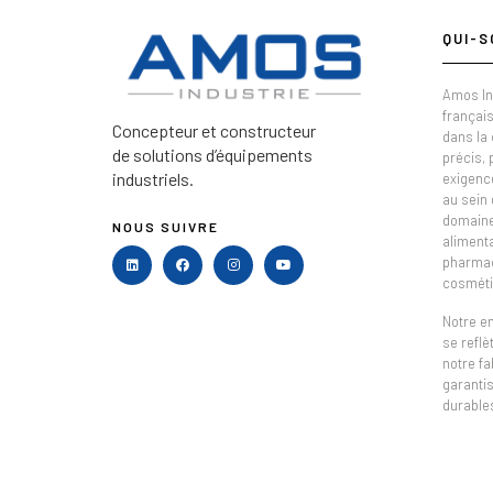
QUI-S
Amos In
français
Concepteur et constructeur
dans la
de solutions d’équipements
précis,
industriels.
exigenc
au sein 
domaine 
NOUS SUIVRE
alimenta
pharmac
cosméti
Notre e
se refl
notre fa
garantis
durable