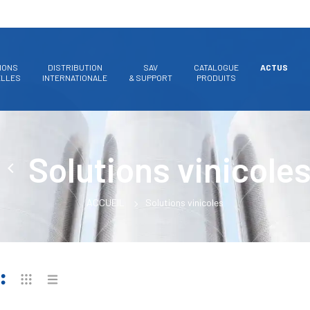
IONS
DISTRIBUTION
SAV
CATALOGUE
ACTUS
ELLES
INTERNATIONALE
& SUPPORT
PRODUITS
Solutions vinicole
ACCUEIL
Solutions vinicoles