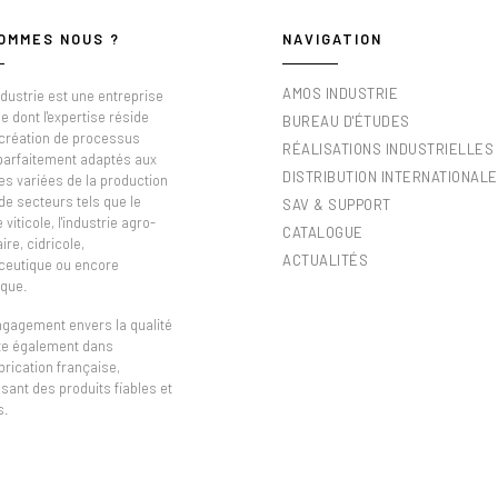
OMMES NOUS ?
NAVIGATION
AMOS INDUSTRIE
dustrie est une entreprise
e dont l'expertise réside
BUREAU D'ÉTUDES
 création de processus
RÉALISATIONS INDUSTRIELLES
 parfaitement adaptés aux
DISTRIBUTION INTERNATIONALE
es variées de la production
de secteurs tels que le
SAV & SUPPORT
viticole, l'industrie agro-
CATALOGUE
ire, cidricole,
ACTUALITÉS
eutique ou encore
que.
ngagement envers la qualité
ète également dans
brication française,
sant des produits fiables et
s.