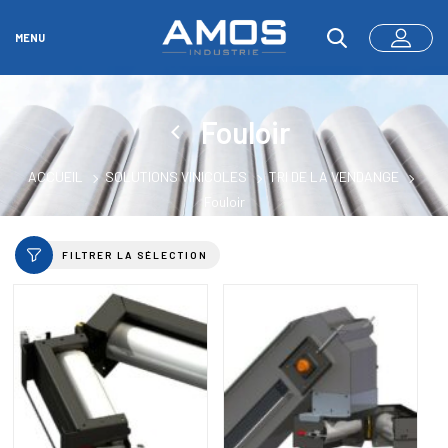
MENU
Fouloir
ACCUEIL
SOLUTIONS VINICOLES
TRI DE LA VENDANGE
Fouloir
FILTRER LA SÉLECTION