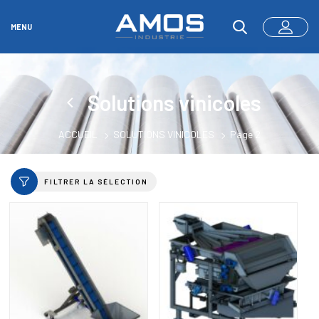
MENU
Solutions vinicoles
ACCUEIL
SOLUTIONS VINICOLES
Page 2
FILTRER LA SÉLECTION