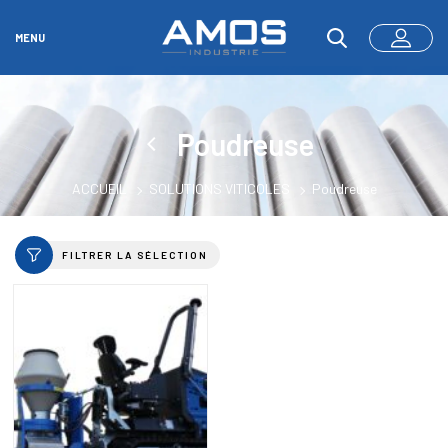
MENU
Poudreuse
ACCUEIL
SOLUTIONS VITICOLES
Poudreuse
FILTRER LA SÉLECTION