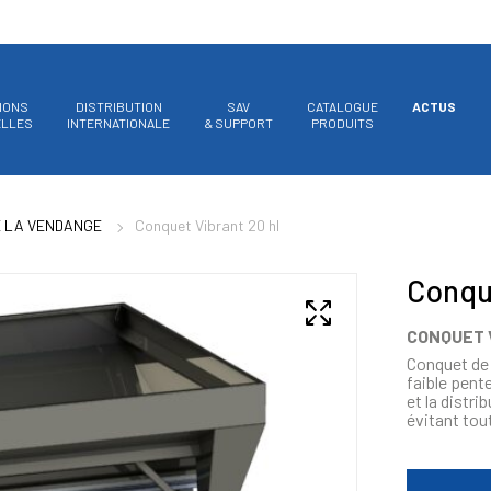
IONS
DISTRIBUTION
SAV
CATALOGUE
ACTUS
ELLES
INTERNATIONALE
& SUPPORT
PRODUITS
E LA VENDANGE
Conquet Vibrant 20 hl
Conque
CONQUET V
Conquet de 
faible pent
et la distr
évitant tout