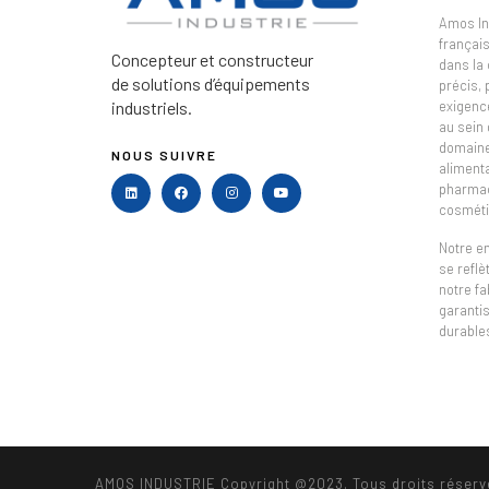
Amos In
français
Concepteur et constructeur
dans la
de solutions d’équipements
précis,
industriels.
exigenc
au sein 
domaine 
NOUS SUIVRE
alimenta
pharmac
cosméti
Notre e
se refl
notre fa
garantis
durable
AMOS INDUSTRIE Copyright @2023. Tous droits réserv