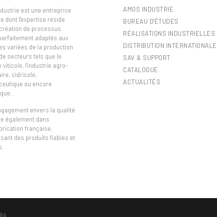
AMOS INDUSTRIE
dustrie est une entreprise
e dont l'expertise réside
BUREAU D'ÉTUDES
 création de processus
RÉALISATIONS INDUSTRIELLES
 parfaitement adaptés aux
DISTRIBUTION INTERNATIONALE
es variées de la production
de secteurs tels que le
SAV & SUPPORT
viticole, l'industrie agro-
CATALOGUE
ire, cidricole,
ACTUALITÉS
eutique ou encore
que.
ngagement envers la qualité
ète également dans
brication française,
sant des produits fiables et
s.
és