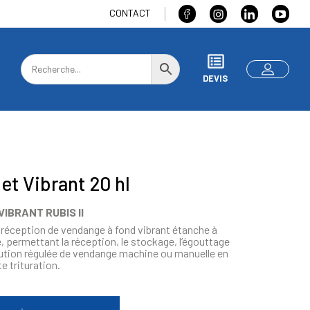
CONTACT
DEVIS
t Vibrant 20 hl
IBRANT RUBIS II
réception de vendange à fond vibrant étanche à
e, permettant la réception, le stockage, l’égouttage
ibution régulée de vendange machine ou manuelle en
e trituration.