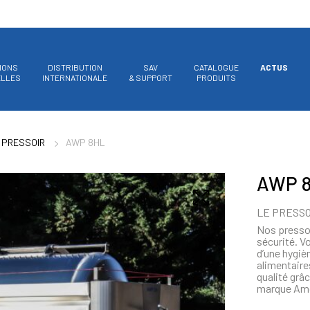
IONS
DISTRIBUTION
SAV
CATALOGUE
ACTUS
ELLES
INTERNATIONALE
& SUPPORT
PRODUITS
PRESSOIR
AWP 8HL
AWP 
LE PRESS
Nos pressoi
sécurité. V
d’une hygiè
alimentaire
qualité grâc
marque Amo