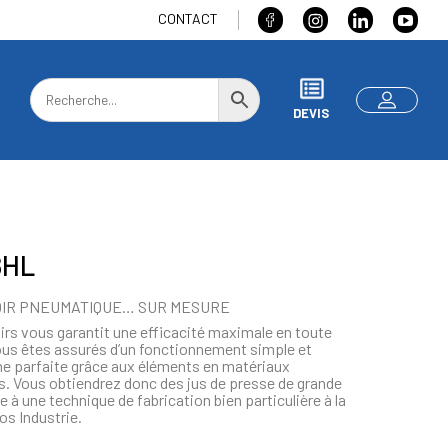
CONTACT
DEVIS
8HL
OIR PNEUMATIQUE… SUR MESURE
rs vous garantit une efficacité maximale en toute
ous êtes assurés d’un fonctionnement simple et
ne parfaite grâce aux éléments en matériaux
s. Vous obtiendrez donc des jus de presse de grande
e à une technique de fabrication bien particulière à la
s Industrie.