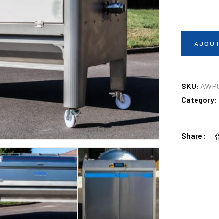
AJOUT
SKU:
AWP
Category:
Share