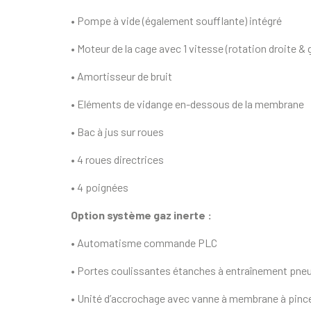
• Pompe à vide (également soufflante) intégré
• Moteur de la cage avec 1 vitesse (rotation droite &
• Amortisseur de bruit
• Eléments de vidange en-dessous de la membrane
• Bac à jus sur roues
• 4 roues directrices
• 4 poignées
Option système gaz inerte :
• Automatisme commande PLC
• Portes coulissantes étanches à entraînement pne
• Unité d’accrochage avec vanne à membrane à pin