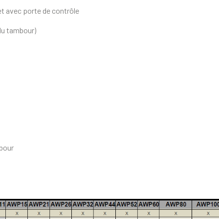
t avec porte de contrôle
r du tambour)
mbour