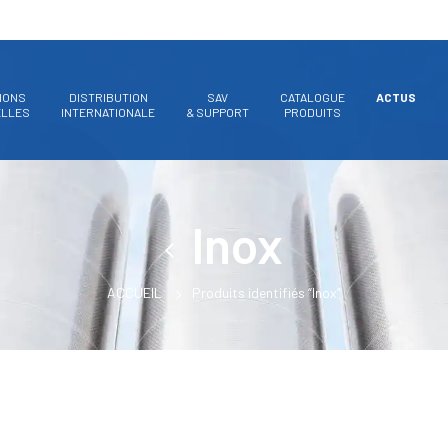
IONS
DISTRIBUTION
SAV
CATALOGUE
ACTUS
ELLES
INTERNATIONALE
& SUPPORT
PRODUITS
Inox
ACCUEIL
Produits identifiés “Inox”