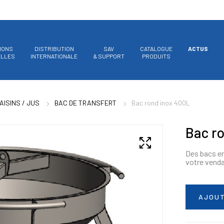
IONS
DISTRIBUTION
SAV
CATALOGUE
ACTUS
ELLES
INTERNATIONALE
& SUPPORT
PRODUITS
ISINS / JUS
BAC DE TRANSFERT
Bac rond inox 400L
Bac r
Des bacs en
votre vend
AJOUT