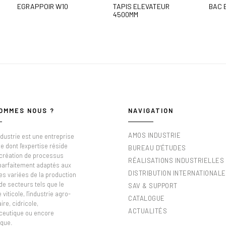
EGRAPPOIR W10
TAPIS ELEVATEUR
BAC 
4500MM
OMMES NOUS ?
NAVIGATION
AMOS INDUSTRIE
dustrie est une entreprise
e dont l'expertise réside
BUREAU D'ÉTUDES
 création de processus
RÉALISATIONS INDUSTRIELLES
 parfaitement adaptés aux
DISTRIBUTION INTERNATIONALE
es variées de la production
de secteurs tels que le
SAV & SUPPORT
viticole, l'industrie agro-
CATALOGUE
ire, cidricole,
ACTUALITÉS
eutique ou encore
que.