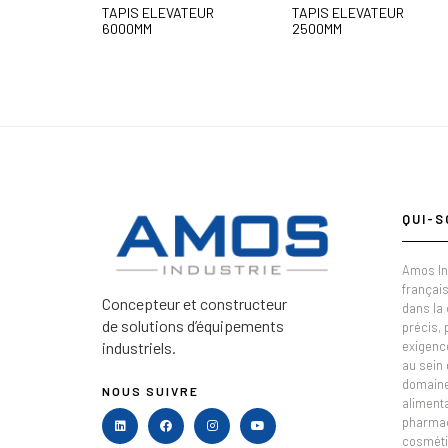
TAPIS ELEVATEUR
TAPIS ELEVATEUR
6000MM
2500MM
QUI-S
Amos In
français
Concepteur et constructeur
dans la
de solutions d’équipements
précis,
industriels.
exigenc
au sein 
domaine 
NOUS SUIVRE
alimenta
pharmac
cosméti