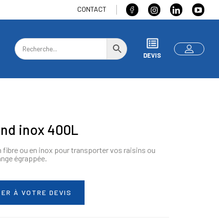
CONTACT
DEVIS
ond inox 400L
 fibre ou en inox pour transporter vos raisins ou
ange égrappée.
ER À VOTRE DEVIS