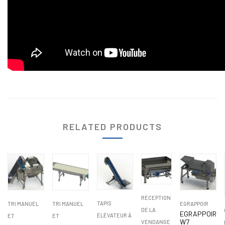
RELATED PRODUCTS
RÉCEPTION
TAPIS
TRI MANUEL
TRI MANUEL
EGRAPPOIR
DE LA
EGRAPPOIR
ÉLÉVATEUR À
ET
ET
W7
VENDANGE