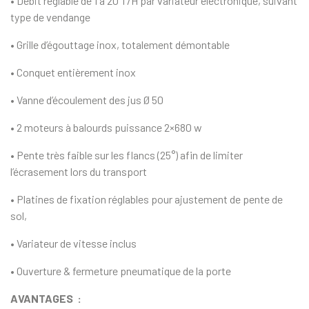
• Débit réglable de 1 à 20 T/H par variateur électronique, suivant
type de vendange
• Grille d’égouttage inox, totalement démontable
• Conquet entièrement inox
• Vanne d’écoulement des jus Ø 50
• 2 moteurs à balourds puissance 2×680 w
• Pente très faible sur les flancs (25°) afin de limiter
l’écrasement lors du transport
• Platines de fixation réglables pour ajustement de pente de
sol,
• Variateur de vitesse inclus
• Ouverture & fermeture pneumatique de la porte
AVANTAGES :