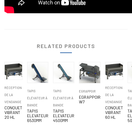
RELATED PRODUCTS
RÉCEPTION
RÉCEPTION
TAPIS
TAPIS
TA
EGRAPPOIR
DE LA
DE LA
EGRAPPOIR
ÉLÉVATEUR À
ÉLÉVATEUR À
ÉL
W7
VENDANGE
VENDANGE
BANDE
BANDE
BA
CONQUET
CONQUET
TAPIS
TAPIS
T
VIBRANT
VIBRANT
ELEVATEUR
ELEVATEUR
E
20 HL
60 HL
6530MM
4500MM
5