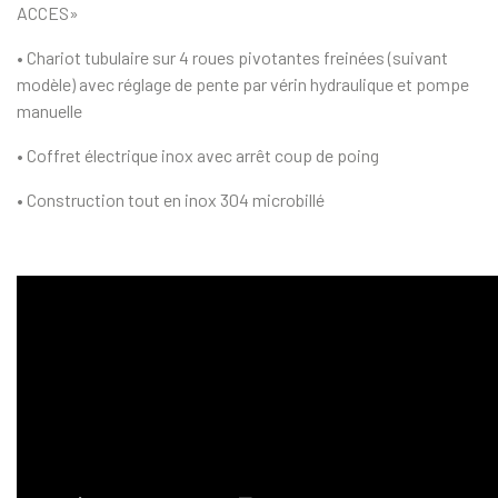
ACCES»
• Chariot tubulaire sur 4 roues pivotantes freinées (suivant
modèle) avec réglage de pente par vérin hydraulique et pompe
manuelle
• Coffret électrique inox avec arrêt coup de poing
• Construction tout en inox 304 microbillé