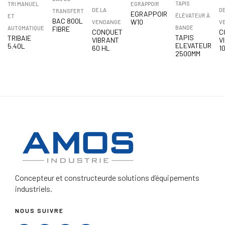
TAPIS
TRI MANUEL
EGRAPPOIR
DE LA
DE
TRANSFERT
EGRAPPOIR
ÉLÉVATEUR À
ET
BAC 800L
W10
VENDANGE
V
BANDE
AUTOMATIQUE
FIBRE
CONQUET
C
TAPIS
TRIBAIE
VIBRANT
V
ELEVATEUR
5.40L
60 HL
1
2500MM
Concepteur et constructeur
de solutions d’équipements
industriels.
NOUS SUIVRE