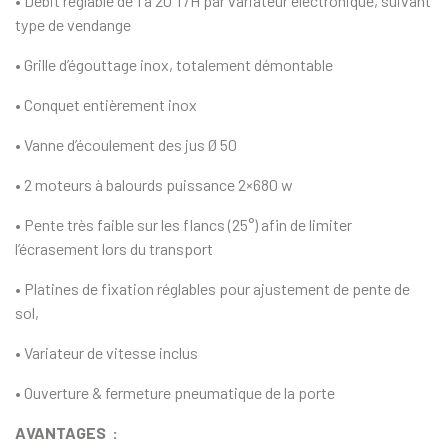
• Débit réglable de 1 à 20 T/H par variateur électronique, suivant
type de vendange
• Grille d’égouttage inox, totalement démontable
• Conquet entièrement inox
• Vanne d’écoulement des jus Ø 50
• 2 moteurs à balourds puissance 2×680 w
• Pente très faible sur les flancs (25°) afin de limiter
l’écrasement lors du transport
• Platines de fixation réglables pour ajustement de pente de
sol,
• Variateur de vitesse inclus
• Ouverture & fermeture pneumatique de la porte
AVANTAGES :