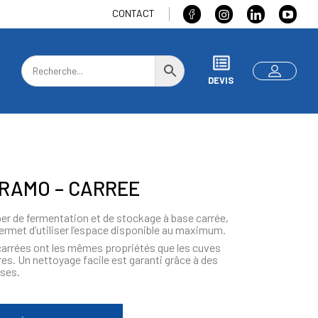
CONTACT
DEVIS
RAMO – CARREE
er de fermentation et de stockage à base carrée,
ermet d’utiliser l’espace disponible au maximum.
arrées ont les mêmes propriétés que les cuves
res. Un nettoyage facile est garanti grâce à des
sses.