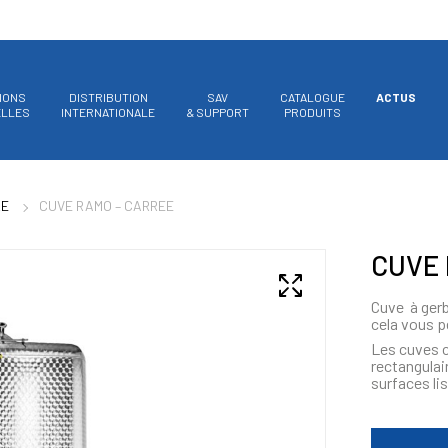
IONS
DISTRIBUTION
SAV
CATALOGUE
ACTUS
ELLES
INTERNATIONALE
& SUPPORT
PRODUITS
RE
CUVE RAMO – CARREE
CUVE 
Cuve à gerb
cela vous p
Les cuves c
rectangulai
surfaces li