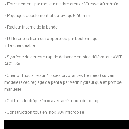
• Entraînement par moteur à arbre creux :
Vitesse 40 m/min
• Piquage d’écoulement et de lavage Ø 40 mm
• Racleur interne de la bande
• Différentes trémies rapportées par boulonnage,
interchangeable
• Système de détente rapide de bande en pied d’éléva­teur «VIT
ACCES»
• Chariot tubulaire sur 4 roues pivotantes freinées (suivant
modèle) avec réglage de pente par vérin hydraulique et pompe
manuelle
• Coffret électrique inox avec arrêt coup de poing
• Construction tout en inox 304 microbillé