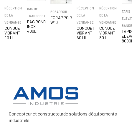
RÉCEPTION
RÉCEPTION
RÉCEPTION
BAC DE
TAPIS
EGRAPPOIR
DE LA
DE LA
DE LA
TRANSFERT
EGRAPPOIR
ÉLÉVA
BAC ROND
W10
VENDANGE
VENDANGE
VENDANGE
BAND
INOX
CONQUET
CONQUET
CONQUET
400L
TAPI
VIBRANT
VIBRANT
VIBRANT
ELEV
40 HL
60 HL
80 HL
8000
Concepteur et constructeur
de solutions d’équipements
industriels.