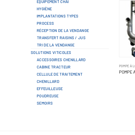
ÉQUIPEMENT CHAI
HYGIÈNE
IMPLANTATIONS TYPES
PROCESS
RÉCEPTION DE LA VENDANGE
TRANSFERT RAISINS / JUS
TRI DE LA VENDANGE
SOLUTIONS VITICOLES
ACCESSOIRES CHENILLARD
POMPE À 
CABINE TRACTEUR
POMPE A
CELLULE DE TRAITEMENT
CHENILLARD
EFFEUILLEUSE
POUDREUSE
SEMOIRS