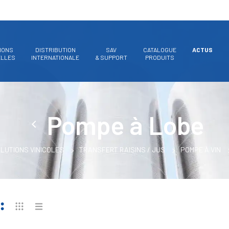
IONS
DISTRIBUTION
SAV
CATALOGUE
ACTUS
ELLES
INTERNATIONALE
& SUPPORT
PRODUITS
Pompe à Lobe
LUTIONS VINICOLES
TRANSFERT RAISINS / JUS
POMPE À VIN