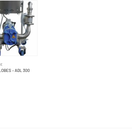
BE
LOBES – ADL 300