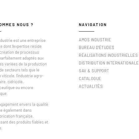
OMMES NOUS ?
NAVIGATION
AMOS INDUSTRIE
dustrie est une entreprise
e dont l'expertise réside
BUREAU D'ÉTUDES
 création de processus
RÉALISATIONS INDUSTRIELLES
 parfaitement adaptés aux
DISTRIBUTION INTERNATIONALE
es variées de la production
de secteurs tels que le
SAV & SUPPORT
viticole, l'industrie agro-
CATALOGUE
ire, cidricole,
ACTUALITÉS
eutique ou encore
que.
ngagement envers la qualité
ète également dans
brication française,
sant des produits fiables et
s.