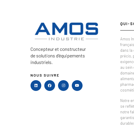
QUI-S
Amos In
français
Concepteur et constructeur
dans la
de solutions d’équipements
précis,
industriels.
exigenc
au sein 
domaine 
NOUS SUIVRE
alimenta
pharmac
cosméti
Notre e
se refl
notre fa
garantis
durable