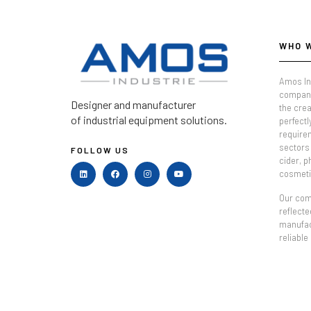
WHO 
Amos In
company
Designer and manufacturer
the crea
of industrial equipment solutions.
perfectl
require
sectors 
FOLLOW US
cider, 
cosmeti
Our comm
reflecte
manufac
reliable