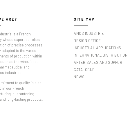
WE ARE?
SITE MAP
AMOS INDUSTRIE
dustrie is a French
 whose expertise relies in
DESIGN OFFICE
tion of precise processes,
INDUSTRIAL APPLICATIONS
y adapted to the varied
INTERNATIONAL DISTRIBUTION
ments of production within
such as the wine, food,
AFTER SALES AND SUPPORT
pharmaceutical and
CATALOGUE
cs industries.
NEWS
itment to quality is also
d in our French
turing, guaranteeing
 and long-lasting products.