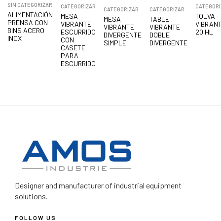
SIN CATEGORIZAR
CATEGORIZAR
CATEGORI
CATEGORIZAR
CATEGORIZAR
ALIMENTACIÓN
MESA
TOLVA
MESA
TABLE
PRENSA CON
VIBRANTE
VIBRAN
VIBRANTE
VIBRANTE
BINS ACERO
ESCURRIDO
20 HL
DIVERGENTE
DOBLE
INOX
CON
SIMPLE
DIVERGENTE
CASETE
PARA
ESCURRIDO
Designer and manufacturer
of industrial equipment
solutions.
FOLLOW US