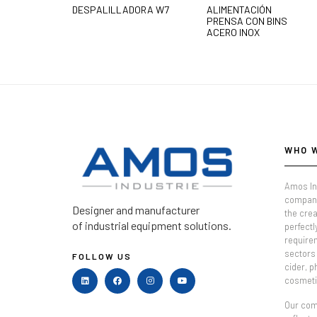
DESPALILLADORA W7
ALIMENTACIÓN
PRENSA CON BINS
ACERO INOX
WHO 
Amos In
company
Designer and manufacturer
the crea
of industrial equipment solutions.
perfectl
require
sectors 
FOLLOW US
cider, 
cosmeti
Our comm