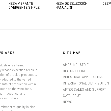
MESA VIBRANTE
MESA DE SELECCIÓN
DESP
DIVERGENTE SIMPLE
MANUAL 3M
WE ARE?
SITE MAP
AMOS INDUSTRIE
dustrie is a French
 whose expertise relies in
DESIGN OFFICE
tion of precise processes,
INDUSTRIAL APPLICATIONS
y adapted to the varied
INTERNATIONAL DISTRIBUTION
ments of production within
such as the wine, food,
AFTER SALES AND SUPPORT
pharmaceutical and
CATALOGUE
cs industries.
NEWS
itment to quality is also