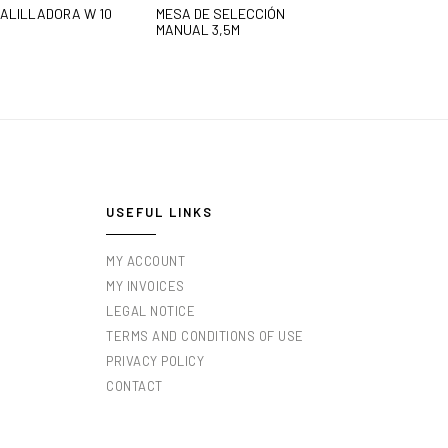
ALILLADORA W 10
MESA DE SELECCIÓN
MANUAL 3,5M
USEFUL LINKS
MY ACCOUNT
MY INVOICES
LEGAL NOTICE
TERMS AND CONDITIONS OF USE
PRIVACY POLICY
CONTACT