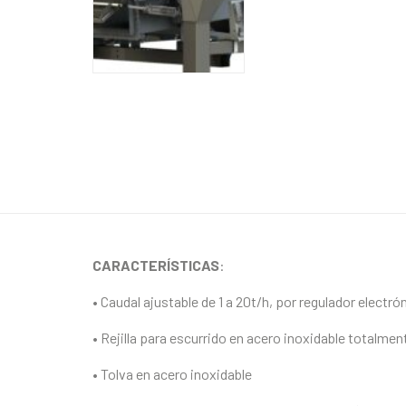
CAR
ACTERÍSTICAS
:
• Caudal ajustable de 1 a 20t/h, por regulador electró
• Rejilla para escurrido en acero inoxidable totalm
• Tolva en acero inoxidable