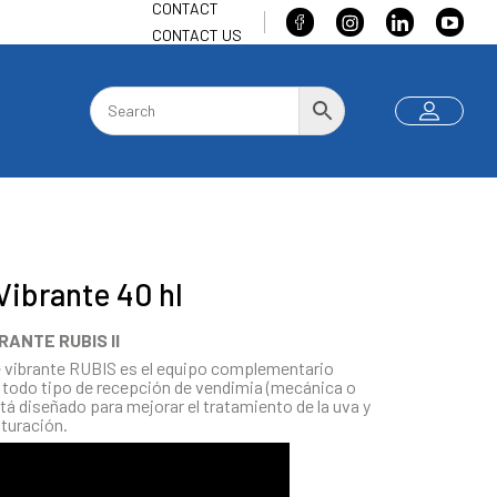
CONTACT
CONTACT US
Vibrante 40 hl
RANTE RUBIS II
 vibrante RUBIS es el equipo complementario
todo tipo de recepción de vendimia (mecánica o
tá diseñado para mejorar el tratamiento de la uva y
rituración.