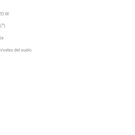
720 W
5°)
te
iveles del suelo