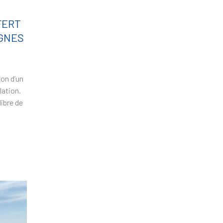
FERT
IGNES
ion d’un
lation.
libre de