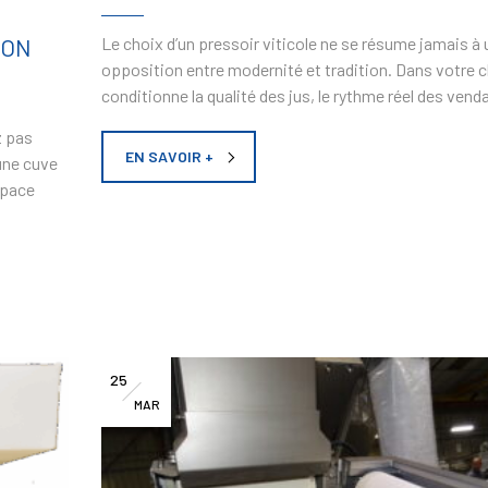
ION
Le choix d’un pressoir viticole ne se résume jamais à
opposition entre modernité et tradition. Dans votre ch
conditionne la qualité des jus, le rythme réel des vend
z pas
EN SAVOIR +
une cuve
space
25
MAR