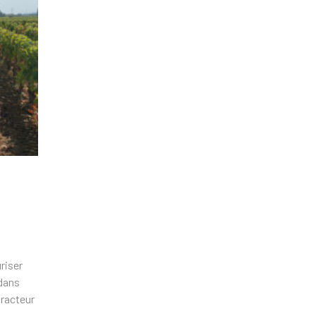
riser
 dans
tracteur