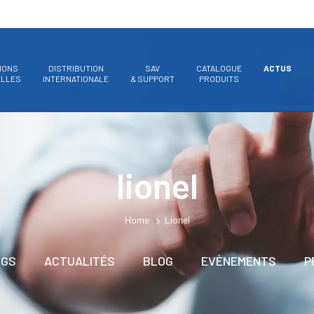
IONS
DISTRIBUTION
SAV
CATALOGUE
ACTUS
ELLES
INTERNATIONALE
& SUPPORT
PRODUITS
lionel
Home
Lionel
OGS
ACTUALITÉS
BLOG
EVÈNEMENTS
P