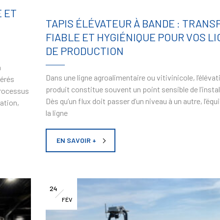
 ET
TAPIS ÉLÉVATEUR À BANDE : TRANS
FIABLE ET HYGIÉNIQUE POUR VOS L
DE PRODUCTION
n
Dans une ligne agroalimentaire ou vitivinicole, l’élévat
mérés
produit constitue souvent un point sensible de l’instal
processus
Dès qu’un flux doit passer d’un niveau à un autre, l’équi
ation,
la ligne
EN SAVOIR +
24
FÉV