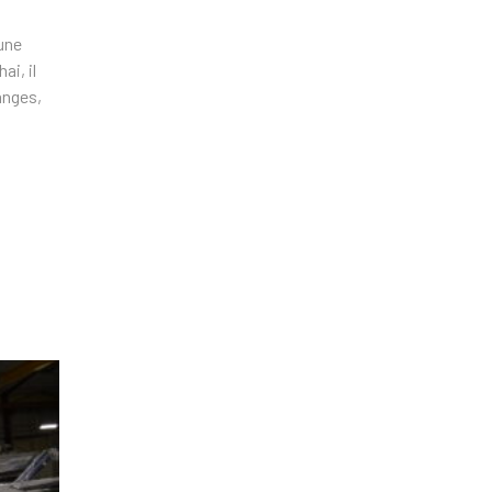
 une
ai, il
anges,