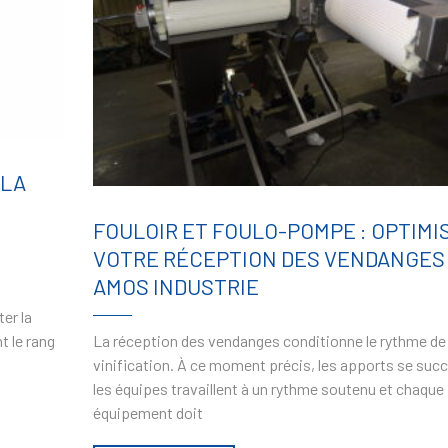
 LA
FOULOIR ET FOULO-POMPE : OPTIMI
VOTRE RÉCEPTION DES VENDANGES
AMOS INDUSTRIE
er la
La réception des vendanges conditionne le rythme de 
t le rang
vinification. À ce moment précis, les apports se suc
les équipes travaillent à un rythme soutenu et chaque
équipement doit