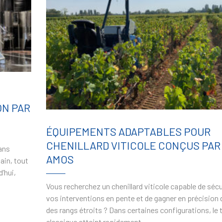
ON PAR
ÉQUIPEMENTS ADAPTABLES POUR
CHENILLARD VITICOLE CONÇUS PAR
sans
AMOS
ain, tout
’hui,
Vous recherchez un chenillard viticole capable de sécu
vos interventions en pente et de gagner en précision
des rangs étroits ? Dans certaines configurations, le 
classique atteint rapidement