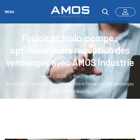
MENU
Fouloir et foulo-pompe :
optimiser votre réception des
vendanges avec AMOS Industrie
Home
2026
Mars
25
Fouloir Et Foulo-Pompe : Optimiser Votre Réception Des Vendanges
Avec AMOS Industrie