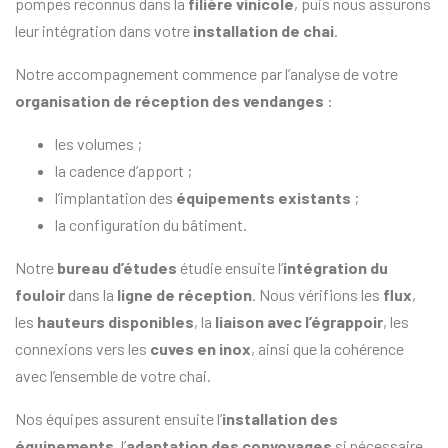
pompes reconnus dans la
filière vinicole
, puis nous assurons
leur intégration dans votre
installation de chai
.
Notre accompagnement commence par l’analyse de votre
organisation de réception des vendanges
:
les volumes ;
la cadence d’apport ;
l’implantation des
équipements existants
;
la configuration du bâtiment.
Notre
bureau d’études
étudie ensuite l’
intégration du
fouloir
dans la
ligne de réception
. Nous vérifions les
flux
,
les
hauteurs disponibles
, la
liaison avec l’égrappoir
, les
connexions vers les
cuves en inox
, ainsi que la cohérence
avec l’ensemble de votre chai.
Nos équipes assurent ensuite l’
installation des
équipements
, l’
adaptation des convoyages
si nécessaire,