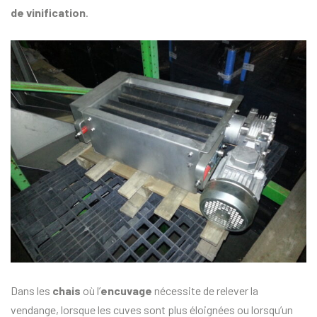
de vinification
.
Dans les
chais
où l’
encuvage
nécessite de relever la
vendange, lorsque les cuves sont plus éloignées ou lorsqu’un