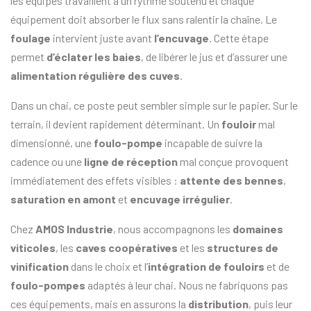
les équipes travaillent à un rythme soutenu et chaque
équipement doit absorber le flux sans ralentir la chaîne. Le
foulage
intervient juste avant
l’encuvage
. Cette étape
permet
d’éclater les baies
, de libérer le jus et d’assurer une
alimentation régulière des cuves
.
Dans un chai, ce poste peut sembler simple sur le papier. Sur le
terrain, il devient rapidement déterminant. Un
fouloir
mal
dimensionné, une
foulo-pompe
incapable de suivre la
cadence ou une
ligne de réception
mal conçue provoquent
immédiatement des effets visibles :
attente des bennes
,
saturation en amont
et
encuvage irrégulier
.
Chez
AMOS Industrie
, nous accompagnons les
domaines
viticoles
, les
caves coopératives
et les
structures de
vinification
dans le choix et l’
intégration de
fouloirs
et de
foulo-pompes
adaptés à leur chai. Nous ne fabriquons pas
ces équipements, mais en assurons la
distribution
, puis leur