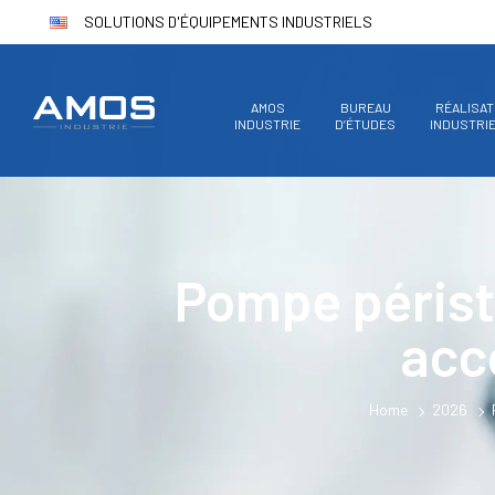
SOLUTIONS D'ÉQUIPEMENTS INDUSTRIELS
AMOS
BUREAU
RÉALISAT
INDUSTRIE
D’ÉTUDES
INDUSTRI
Pompe pérista
acc
Home
2026