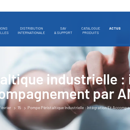
IONS
DISTRIBUTION
SAV
CATALOGUE
ACTUS
ELLES
INTERNATIONALE
& SUPPORT
PRODUITS
ltique industrielle : 
ompagnement par 
Février
15
Pompe Péristaltique Industrielle : Intégration Et Accom