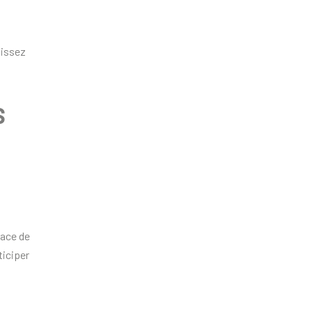
tissez
S
lace de
ticiper