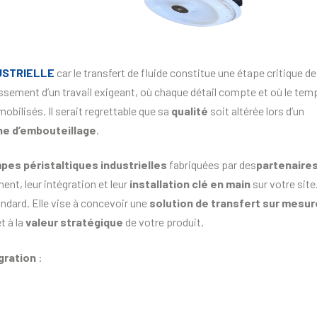
USTRIELLE
car le transfert de fluide constitue une étape critique de
issement d’un travail exigeant, où chaque détail compte et où le tem
obilisés. Il serait regrettable que sa
qualité
soit altérée lors d’un
gne d’embouteillage
.
pes péristaltiques industrielles
fabriquées par des
partenaire
nt, leur intégration et leur
installation clé en main
sur votre site
dard. Elle vise à concevoir une
solution de transfert sur mesur
t à la
valeur stratégique
de votre produit.
égration
: