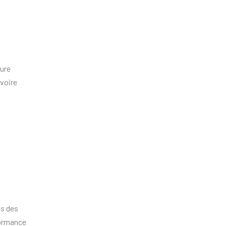
ture
 voire
s des
formance