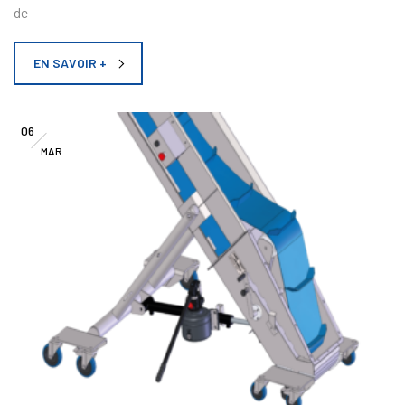
de
EN SAVOIR +
06
MAR