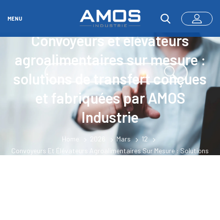
MENU
Convoyeurs et élévateurs
agroalimentaires sur mesure :
solutions de transfert conçues
et fabriquées par AMOS
Industrie
Home
2026
Mars
12
Convoyeurs Et Élévateurs Agroalimentaires Sur Mesure : Solutions
De Transfert Conçues Et Fabriquées Par AMOS Industrie