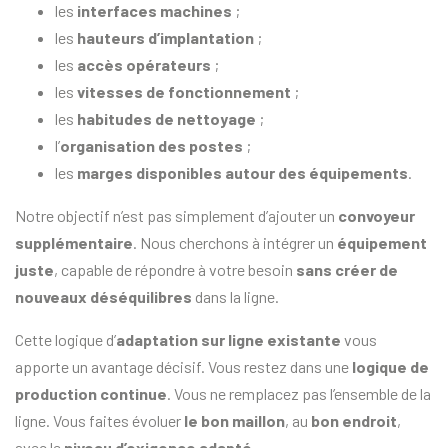
les
interfaces machines
;
les
hauteurs d’implantation
;
les
accès opérateurs
;
les
vitesses de fonctionnement
;
les
habitudes de nettoyage
;
l’
organisation des postes
;
les
marges disponibles autour des équipements
.
Notre objectif n’est pas simplement d’ajouter un
convoyeur
supplémentaire
. Nous cherchons à intégrer un
équipement
juste
, capable de répondre à votre besoin
sans créer de
nouveaux déséquilibres
dans la ligne.
Cette logique d’
adaptation sur ligne existante
vous
apporte un avantage décisif. Vous restez dans une
logique de
production continue
. Vous ne remplacez pas l’ensemble de la
ligne. Vous faites évoluer
le bon maillon
, au
bon endroit
,
avec le
niveau d’exigence adapté
.