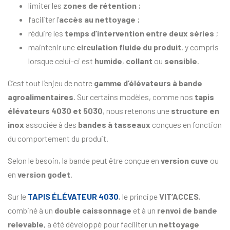
limiter les
zones de rétention
;
faciliter l’
accès au nettoyage
;
réduire les
temps d’intervention entre deux séries
;
maintenir une
circulation fluide du produit
, y compris
lorsque celui-ci est
humide
,
collant
ou
sensible
.
C’est tout l’enjeu de notre
gamme d’élévateurs à bande
agroalimentaires
. Sur certains modèles, comme nos
tapis
élévateurs 4030 et 5030
, nous retenons une
structure en
inox
associée à des
bandes à tasseaux
conçues en fonction
du comportement du produit.
Selon le besoin, la bande peut être conçue en
version cuve
ou
en
version godet
.
Sur le
TAPIS ÉLÉVATEUR 4030
, le principe
VIT’ACCES
,
combiné à un
double caissonnage
et à un
renvoi de bande
relevable
, a été développé pour faciliter un
nettoyage