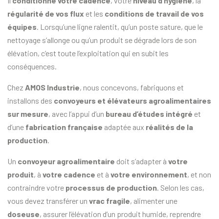
Il
conditionne votre cadence
, votre
niveau d’hygiène
, la
régularité de vos flux
et les
conditions de travail de vos
équipes
. Lorsqu’une ligne ralentit, qu’un poste sature, que le
nettoyage s’allonge ou qu’un produit se dégrade lors de son
élévation, c’est toute l’exploitation qui en subit les
conséquences.
Chez
AMOS Industrie
, nous concevons, fabriquons et
installons des
convoyeurs et élévateurs agroalimentaires
sur mesure
, avec l’appui d’un
bureau d’études intégré
et
d’une
fabrication française
adaptée aux
réalités de la
production
.
Un
convoyeur agroalimentaire
doit s’adapter à
votre
produit
, à
votre cadence
et à
votre environnement
, et non
contraindre votre
processus de production
. Selon les cas,
vous devez transférer un
vrac fragile
, alimenter une
doseuse
, assurer l’élévation d’un produit humide, reprendre