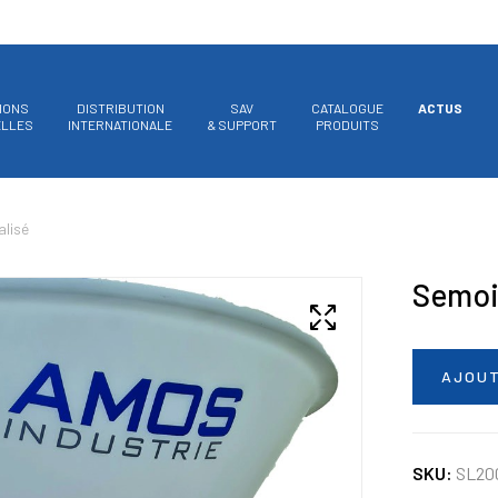
IONS
DISTRIBUTION
SAV
CATALOGUE
ACTUS
ELLES
INTERNATIONALE
& SUPPORT
PRODUITS
alisé
Semoir
AJOUT
SKU:
SL20