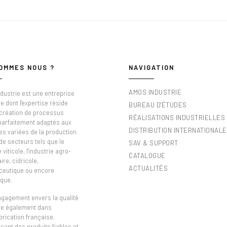
OMMES NOUS ?
NAVIGATION
AMOS INDUSTRIE
dustrie est une entreprise
e dont l'expertise réside
BUREAU D'ÉTUDES
 création de processus
RÉALISATIONS INDUSTRIELLES
 parfaitement adaptés aux
DISTRIBUTION INTERNATIONALE
es variées de la production
de secteurs tels que le
SAV & SUPPORT
viticole, l'industrie agro-
CATALOGUE
ire, cidricole,
ACTUALITÉS
eutique ou encore
que.
ngagement envers la qualité
ète également dans
brication française,
sant des produits fiables et