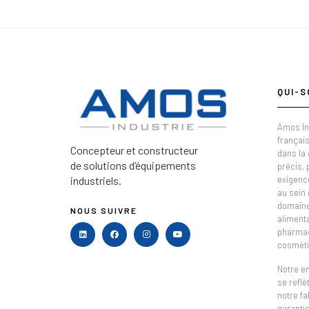
QUI-S
Amos In
français
Concepteur et constructeur
dans la
de solutions d’équipements
précis,
industriels.
exigenc
au sein 
domaine 
NOUS SUIVRE
alimenta
pharmac
cosméti
Notre e
se refl
notre fa
garantis