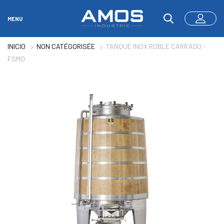
MENU
INICIO
NON CATÉGORISÉE
TANQUE INOX ROBLE CARRADO -
FSMO