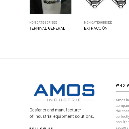
NON CATÉGORISÉE
NON CATÉGORISÉE
TERMINAL GENERAL
EXTRACCIÓN
WHO 
Amos In
company
Designer and manufacturer
the crea
of industrial equipment solutions.
perfectl
require
sectors 
FOLLOW US