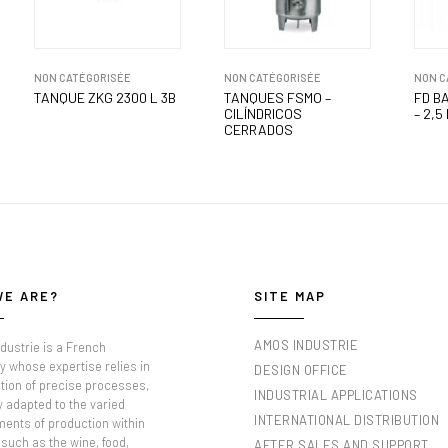
NON CATÉGORISÉE
NON CATÉGORISÉE
NON C
TANQUE ZKG 2300 L 3B
TANQUES FSMO –
FD B
CILÍNDRICOS
– 2,5
CERRADOS
WE ARE?
SITE MAP
AMOS INDUSTRIE
dustrie is a French
 whose expertise relies in
DESIGN OFFICE
tion of precise processes,
INDUSTRIAL APPLICATIONS
y adapted to the varied
INTERNATIONAL DISTRIBUTION
ments of production within
such as the wine, food,
AFTER SALES AND SUPPORT