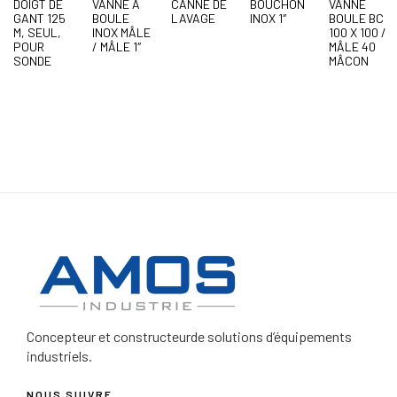
DOIGT DE
VANNE À
CANNE DE
BOUCHON
VANNE
GANT 125
BOULE
LAVAGE
INOX 1″
BOULE BC
M, SEUL,
INOX MÂLE
100 X 100 /
POUR
/ MÂLE 1″
MÂLE 40
SONDE
MÂCON
Concepteur et constructeur
de solutions d’équipements
industriels.
NOUS SUIVRE