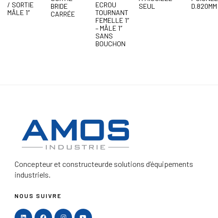
/ SORTIE
ECROU
BRIDE
SEUL
D.820MM
MÂLE 1″
TOURNANT
CARRÉE
FEMELLE 1″
– MÂLE 1″
SANS
BOUCHON
Concepteur et constructeur
de solutions d’équipements
industriels.
NOUS SUIVRE