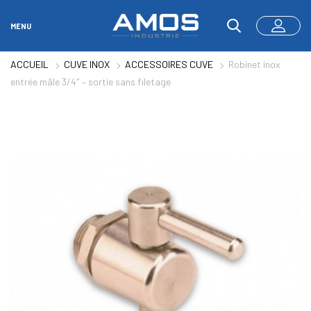
MENU
ACCUEIL
CUVE INOX
ACCESSOIRES CUVE
Robinet inox
entrée mâle 3/4″ – sortie sans filetage