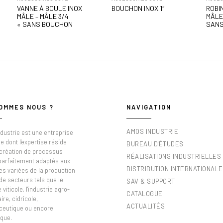
VANNE À BOULE INOX
BOUCHON INOX 1″
ROBI
MÂLE – MÂLE 3/4
MÂLE 
« SANS BOUCHON
SANS
OMMES NOUS ?
NAVIGATION
AMOS INDUSTRIE
dustrie est une entreprise
e dont l'expertise réside
BUREAU D'ÉTUDES
 création de processus
RÉALISATIONS INDUSTRIELLES
 parfaitement adaptés aux
DISTRIBUTION INTERNATIONALE
es variées de la production
de secteurs tels que le
SAV & SUPPORT
viticole, l'industrie agro-
CATALOGUE
ire, cidricole,
ACTUALITÉS
eutique ou encore
que.