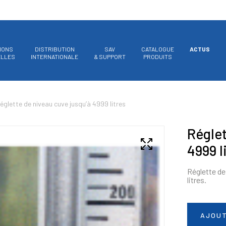
IONS
DISTRIBUTION
SAV
CATALOGUE
ACTUS
ELLES
INTERNATIONALE
& SUPPORT
PRODUITS
églette de niveau cuve jusqu’à 4999 litres
Réglet
4999 l
Réglette de
litres.
AJOUT