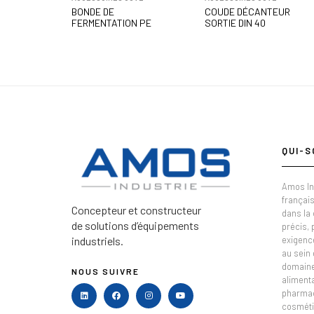
BONDE DE
COUDE DÉCANTEUR
FERMENTATION PE
SORTIE DIN 40
QUI-S
Amos In
français
Concepteur et constructeur
dans la
de solutions d’équipements
précis,
industriels.
exigenc
au sein 
domaine 
NOUS SUIVRE
alimenta
pharmac
cosméti