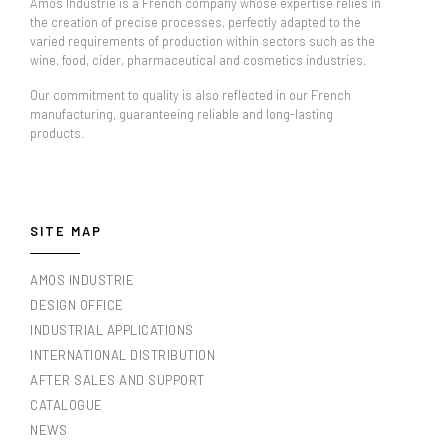
Amos Industrie is a French company whose expertise relies in
the creation of precise processes, perfectly adapted to the
varied requirements of production within sectors such as the
wine, food, cider, pharmaceutical and cosmetics industries.
Our commitment to quality is also reflected in our French
manufacturing, guaranteeing reliable and long-lasting
products.
SITE MAP
AMOS INDUSTRIE
DESIGN OFFICE
INDUSTRIAL APPLICATIONS
INTERNATIONAL DISTRIBUTION
AFTER SALES AND SUPPORT
CATALOGUE
NEWS