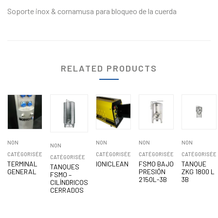
Soporte inox & cornamusa para bloqueo de la cuerda
RELATED PRODUCTS
NON
NON
NON
NON
NON
CATÉGORISÉE
CATÉGORISÉE
CATÉGORISÉE
CATÉGORISÉE
CATÉGORISÉE
TERMINAL
IONICLEAN
FSMO BAJO
TANQUE
TANQUES
GENERAL
PRESIÓN
ZKG 1800 L
FSMO –
2150L-3B
3B
CILÍNDRICOS
CERRADOS