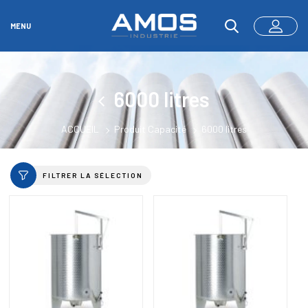
MENU
6000 litres
ACCUEIL
Produit Capacité
6000 litres
FILTRER LA SÉLECTION