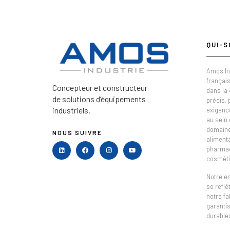
QUI-S
Amos In
français
Concepteur et constructeur
dans la
de solutions d’équipements
précis,
industriels.
exigenc
au sein 
domaine 
NOUS SUIVRE
alimenta
pharmac
cosméti
Notre e
se refl
notre fa
garantis
durable