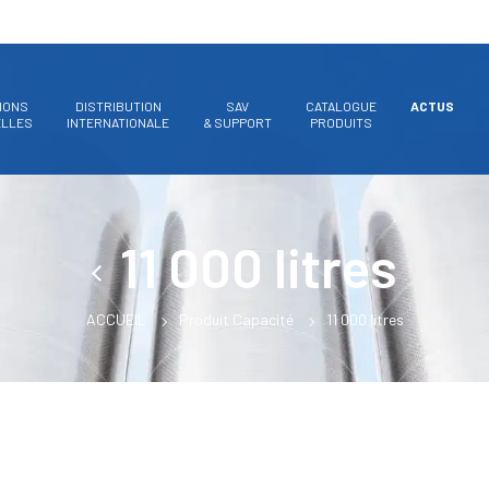
IONS
DISTRIBUTION
SAV
CATALOGUE
ACTUS
ELLES
INTERNATIONALE
& SUPPORT
PRODUITS
11 000 litres
ACCUEIL
Produit Capacité
11 000 litres