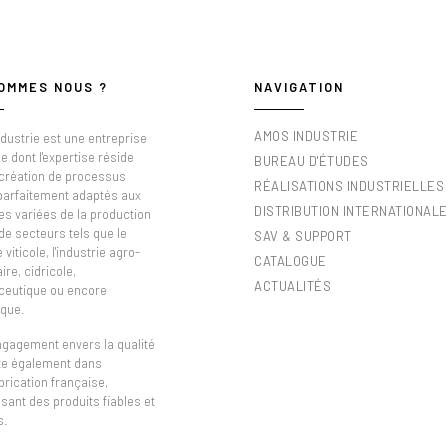
OMMES NOUS ?
NAVIGATION
AMOS INDUSTRIE
dustrie est une entreprise
e dont l'expertise réside
BUREAU D'ÉTUDES
 création de processus
RÉALISATIONS INDUSTRIELLES
 parfaitement adaptés aux
DISTRIBUTION INTERNATIONALE
es variées de la production
de secteurs tels que le
SAV & SUPPORT
viticole, l'industrie agro-
CATALOGUE
ire, cidricole,
ACTUALITÉS
eutique ou encore
que.
ngagement envers la qualité
ète également dans
brication française,
sant des produits fiables et
s.