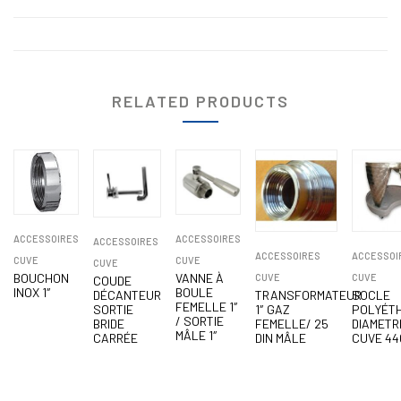
RELATED PRODUCTS
ACCESSOIRES
ACCESSOIRES
ACCESSOIRES
ACCESSOIRES
ACCESSOI
CUVE
CUVE
CUVE
BOUCHON
VANNE À
CUVE
CUVE
COUDE
INOX 1″
BOULE
DÉCANTEUR
TRANSFORMATEUR
SOCLE
FEMELLE 1″
SORTIE
1″ GAZ
POLYÉT
/ SORTIE
BRIDE
FEMELLE/ 25
DIAMETR
MÂLE 1″
CARRÉE
DIN MÂLE
CUVE 44