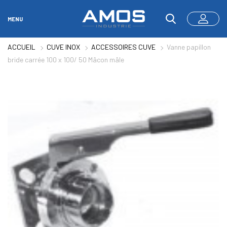
MENU
ACCUEIL
CUVE INOX
ACCESSOIRES CUVE
Vanne papillon
bride carrée 100 x 100/ 50 Mâcon mâle