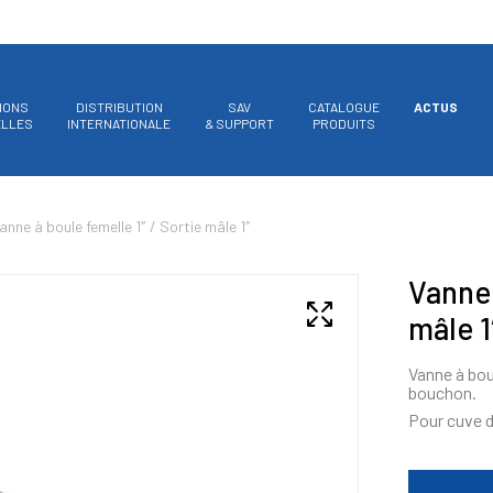
IONS
DISTRIBUTION
SAV
CATALOGUE
ACTUS
ELLES
INTERNATIONALE
& SUPPORT
PRODUITS
anne à boule femelle 1″ / Sortie mâle 1″
Vanne 
mâle 1
Vanne à boul
bouchon.
Pour cuve d