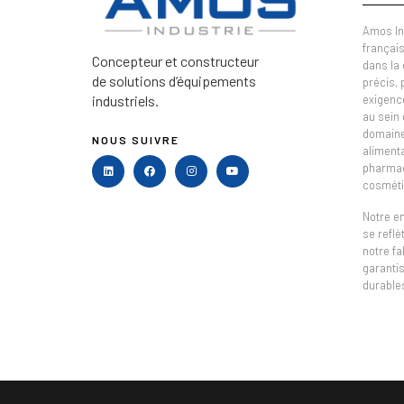
Amos In
français
Concepteur et constructeur
dans la
de solutions d’équipements
précis,
industriels.
exigenc
au sein 
domaine 
NOUS SUIVRE
alimenta
pharmac
cosméti
Notre e
se refl
notre fa
garantis
durable