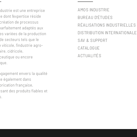
AMOS INDUSTRIE
dustrie est une entreprise
e dont l'expertise réside
BUREAU D'ÉTUDES
 création de processus
RÉALISATIONS INDUSTRIELLES
 parfaitement adaptés aux
DISTRIBUTION INTERNATIONALE
es variées de la production
de secteurs tels que le
SAV & SUPPORT
viticole, l'industrie agro-
CATALOGUE
ire, cidricole,
ACTUALITÉS
eutique ou encore
que.
ngagement envers la qualité
ète également dans
brication française,
sant des produits fiables et
s.