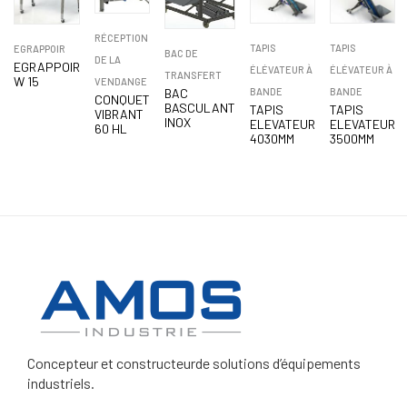
RÉCEPTION
TAPIS
TAPIS
EGRAPPOIR
BAC DE
DE LA
EGRAPPOIR
ÉLÉVATEUR À
ÉLÉVATEUR À
TRANSFERT
W 15
VENDANGE
BAC
BANDE
BANDE
CONQUET
BASCULANT
TAPIS
TAPIS
VIBRANT
INOX
ELEVATEUR
ELEVATEUR
60 HL
4030MM
3500MM
Concepteur et constructeur
de solutions d’équipements
industriels.