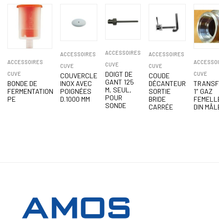
ACCESSOIRES
ACCESSOIRES
ACCESSOIRES
ACCESSOIRES
ACCESSO
CUVE
CUVE
CUVE
DOIGT DE
CUVE
CUVE
COUVERCLE
COUDE
GANT 125
INOX AVEC
DÉCANTEUR
BONDE DE
TRANSF
M, SEUL,
POIGNÉES
SORTIE
FERMENTATION
1″ GAZ
POUR
D.1000 MM
BRIDE
PE
FEMELLE
SONDE
CARRÉE
DIN MÂL