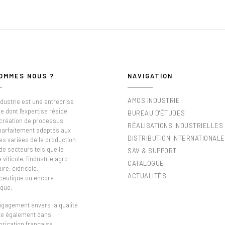
OMMES NOUS ?
NAVIGATION
AMOS INDUSTRIE
dustrie est une entreprise
e dont l'expertise réside
BUREAU D'ÉTUDES
 création de processus
RÉALISATIONS INDUSTRIELLES
 parfaitement adaptés aux
DISTRIBUTION INTERNATIONALE
es variées de la production
de secteurs tels que le
SAV & SUPPORT
viticole, l'industrie agro-
CATALOGUE
ire, cidricole,
ACTUALITÉS
eutique ou encore
que.
ngagement envers la qualité
ète également dans
brication française,