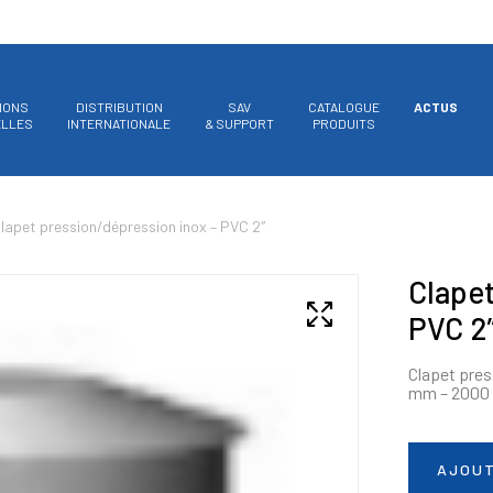
IONS
DISTRIBUTION
SAV
CATALOGUE
ACTUS
ELLES
INTERNATIONALE
& SUPPORT
PRODUITS
lapet pression/dépression inox – PVC 2″
Clapet
PVC 2
Clapet pres
mm – 200
AJOUT