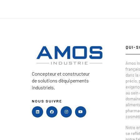
QUI-S
Amos In
français
Concepteur et constructeur
dans la
de solutions d’équipements
précis,
industriels.
exigenc
au sein 
domaine 
NOUS SUIVRE
alimenta
pharmac
cosméti
Notre e
se refl
notre fa