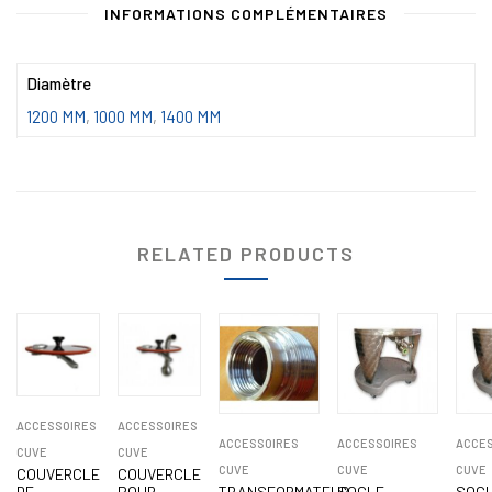
INFORMATIONS COMPLÉMENTAIRES
Diamètre
1200 MM
,
1000 MM
,
1400 MM
RELATED PRODUCTS
ACCESSOIRES
ACCESSOIRES
ACCESSOIRES
ACCESSOIRES
ACCES
CUVE
CUVE
CUVE
CUVE
CUVE
COUVERCLE
COUVERCLE
DE
POUR
TRANSFORMATEUR
SOCLE
SOC