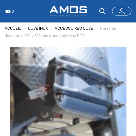
MENU
ACCUEIL
CUVE INOX
ACCESSOIRES CUVE
Porte de
décuvage 420 x 310 mm pour cuve type FOV