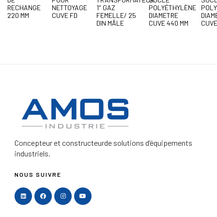
RECHANGE
NETTOYAGE
1″ GAZ
POLYÉTHYLÈNE
POLY
220 MM
CUVE FD
FEMELLE/ 25
DIAMETRE
DIAM
DIN MÂLE
CUVE 440 MM
CUVE
Concepteur et constructeur
de solutions d’équipements
industriels.
NOUS SUIVRE