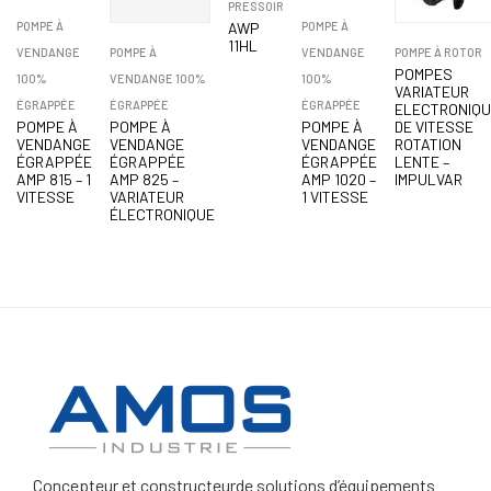
PRESSOIR
POMPE À
AWP
POMPE À
11HL
POMPE À
POMPE À ROTOR
VENDANGE
VENDANGE
POMPES
VENDANGE 100%
100%
100%
VARIATEUR
ÉGRAPPÉE
ÉGRAPPÉE
ÉGRAPPÉE
ELECTRONIQU
POMPE À
DE VITESSE
POMPE À
POMPE À
VENDANGE
ROTATION
VENDANGE
VENDANGE
ÉGRAPPÉE
LENTE –
ÉGRAPPÉE
ÉGRAPPÉE
AMP 825 –
IMPULVAR
AMP 815 – 1
AMP 1020 –
VARIATEUR
VITESSE
1 VITESSE
ÉLECTRONIQUE
Concepteur et constructeur
de solutions d’équipements