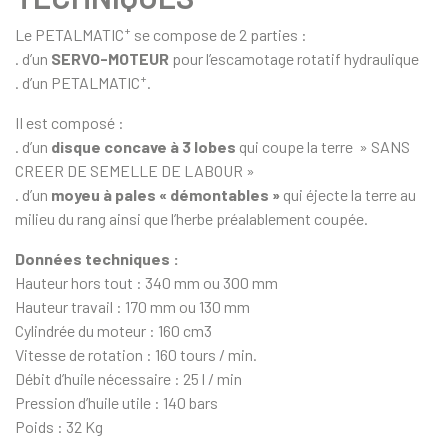
+
Le PETALMATIC
se compose de 2 parties :
. d’un
SERVO-MOTEUR
pour l’escamotage rotatif hydraulique
+
. d’un PETALMATIC
.
II est composé :
. d’un
disque concave à 3 lobes
qui coupe la terre » SANS
CREER DE SEMELLE DE LABOUR »
. d’un
moyeu à pales « démontables »
qui éjecte la terre au
milieu du rang ainsi que l’herbe préalablement coupée.
Données techniques :
Hauteur hors tout : 340 mm ou 300 mm
Hauteur travail : 170 mm ou 130 mm
Cylindrée du moteur : 160 cm3
Vitesse de rotation : 160 tours / min.
Débit d’huile nécessaire : 25 l / min
Pression d’huile utile : 140 bars
Poids : 32 Kg