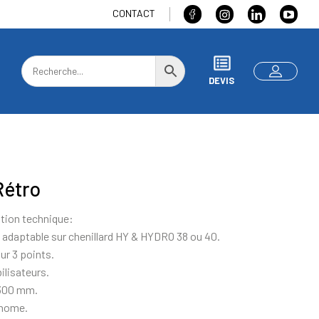
CONTACT
DEVIS
Rétro
ion technique:
ro adaptable sur chenillard HY & HYDRO 38 ou 40.
ur 3 points.
ilisateurs.
 300 mm.
onome.