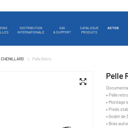
IONS
DISTRIBUTION
SAV
CATALOGUE
ACTUS
ELLES
INTERNATIONALE
& SUPPORT
PRODUITS
 CHENILLARD
Pelle Rétro
Pelle 
Documentat
• Pelle ret
• Montage s
• Pieds stab
• Godet de
• Bras aut