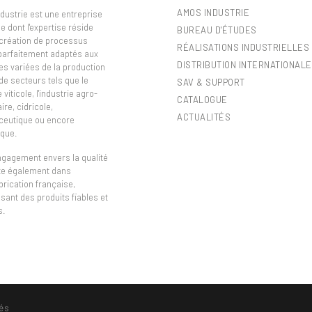
AMOS INDUSTRIE
dustrie est une entreprise
e dont l'expertise réside
BUREAU D'ÉTUDES
 création de processus
RÉALISATIONS INDUSTRIELLES
 parfaitement adaptés aux
DISTRIBUTION INTERNATIONALE
es variées de la production
de secteurs tels que le
SAV & SUPPORT
viticole, l'industrie agro-
CATALOGUE
ire, cidricole,
ACTUALITÉS
eutique ou encore
que.
ngagement envers la qualité
ète également dans
brication française,
sant des produits fiables et
s.
és