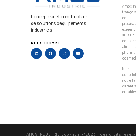
Amos In
français
Concepteur et constructeur
dans la
de solutions d’équipements
précis,
industriels.
exigenc
au sein 
domaine 
NOUS SUIVRE
alimenta
pharmac
cosméti
Notre e
se refl
notre fa
garantis
durable
AMOS INDUSTRIE Copyright @2023. Tous droits réserv