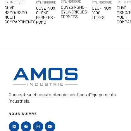
CYLINDRIQUE
CYLINDRIQUE
CYLINDR
CYLINDRIQUE
CYLINDRIQUE
CUVES FSMO –
CUVE
CUVE
CUVE INOX
OEUF INOX
CYLINDRIQUES
MSMO/RSMO –
MSMO/F
CHENE
1000
FERMEES
MULTI
MULTI
FERMEES -
LITRES
COMPARTIMENTS
COMPA
FSMO
Concepteur et constructeur
de solutions d’équipements
industriels.
NOUS SUIVRE