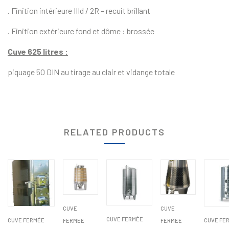
. Finition intérieure IIId / 2R – recuit brillant
. Finition extérieure fond et dôme : brossée
Cuve 625 litres :
piquage 50 DIN au tirage au clair et vidange totale
RELATED PRODUCTS
CUVE
CUVE
CUVE FERMÉE
CUVE FERMÉE
CUVE FE
FERMÉE
FERMÉE