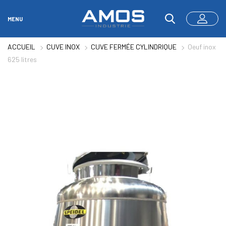
MENU
ACCUEIL
CUVE INOX
CUVE FERMÉE CYLINDRIQUE
Oeuf inox
625 litres