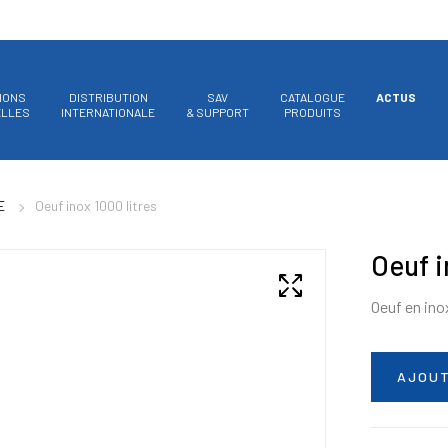
IONS
DISTRIBUTION
SAV
CATALOGUE
ACTUS
ELLES
INTERNATIONALE
& SUPPORT
PRODUITS
E
Oeuf inox 1000 litres
Oeuf i
Oeuf en ino
AJOUT