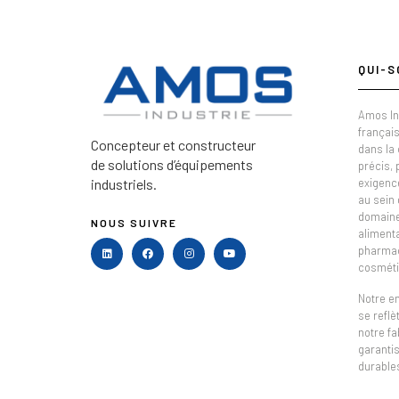
QUI-S
Amos In
français
Concepteur et constructeur
dans la
de solutions d’équipements
précis,
industriels.
exigenc
au sein 
domaine 
NOUS SUIVRE
alimenta
pharmac
cosméti
Notre e
se refl
notre fa
garantis
durable