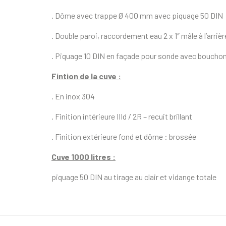
. Dôme avec trappe Ø 400 mm avec piquage 50 DIN
. Double paroi, raccordement eau 2 x 1″ mâle à l’arrièr
. Piquage 10 DIN en façade pour sonde avec bouchon
Fintion de la cuve :
. En inox 304
. Finition intérieure IIId / 2R – recuit brillant
. Finition extérieure fond et dôme : brossée
Cuve 1000 litres :
piquage 50 DIN au tirage au clair et vidange totale