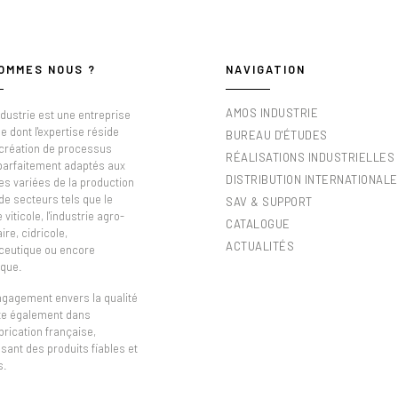
OMMES NOUS ?
NAVIGATION
AMOS INDUSTRIE
dustrie est une entreprise
e dont l'expertise réside
BUREAU D'ÉTUDES
 création de processus
RÉALISATIONS INDUSTRIELLES
 parfaitement adaptés aux
DISTRIBUTION INTERNATIONALE
es variées de la production
de secteurs tels que le
SAV & SUPPORT
viticole, l'industrie agro-
CATALOGUE
ire, cidricole,
ACTUALITÉS
eutique ou encore
que.
ngagement envers la qualité
ète également dans
brication française,
sant des produits fiables et
s.