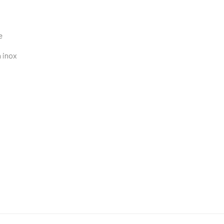
e
 inox