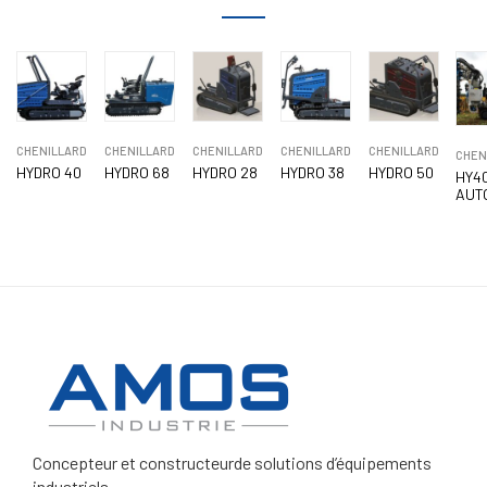
CHENILLARD
CHENILLARD
CHENILLARD
CHENILLARD
CHENILLARD
CHEN
HYDRO 40
HYDRO 68
HYDRO 28
HYDRO 38
HYDRO 50
HY40
AUT
Concepteur et constructeur
de solutions d’équipements
industriels.