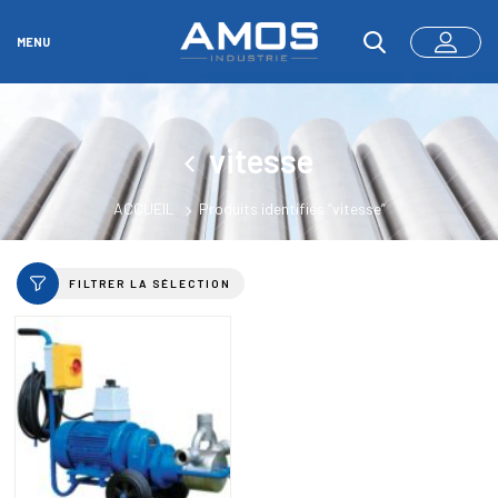
MENU
vitesse
ACCUEIL
Produits identifiés “vitesse”
FILTRER LA SÉLECTION