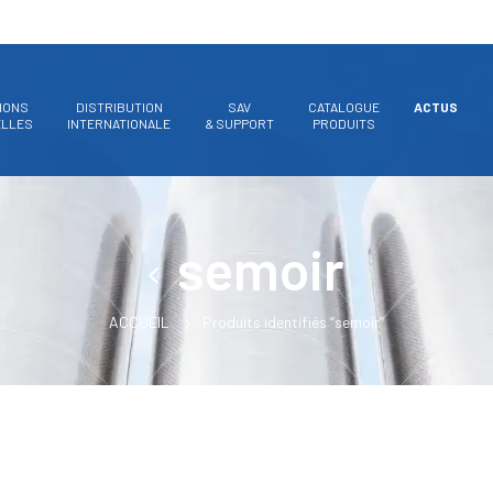
IONS
DISTRIBUTION
SAV
CATALOGUE
ACTUS
ELLES
INTERNATIONALE
& SUPPORT
PRODUITS
semoir
ACCUEIL
Produits identifiés “semoir”