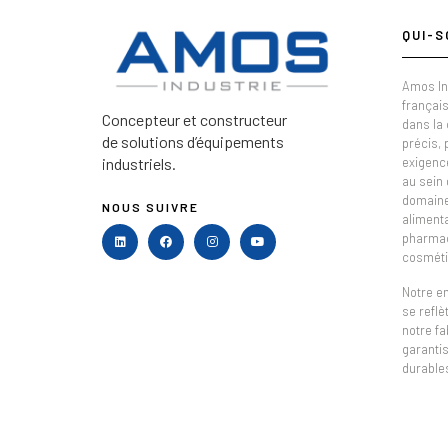
QUI-S
Amos In
français
Concepteur et constructeur
dans la
de solutions d’équipements
précis,
industriels.
exigenc
au sein 
domaine 
NOUS SUIVRE
alimenta
pharmac
cosméti
Notre e
se refl
notre fa
garantis
durable