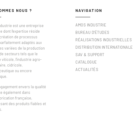
OMMES NOUS ?
NAVIGATION
AMOS INDUSTRIE
dustrie est une entreprise
e dont l'expertise réside
BUREAU D'ÉTUDES
 création de processus
RÉALISATIONS INDUSTRIELLES
 parfaitement adaptés aux
DISTRIBUTION INTERNATIONALE
es variées de la production
de secteurs tels que le
SAV & SUPPORT
viticole, l'industrie agro-
CATALOGUE
ire, cidricole,
ACTUALITÉS
eutique ou encore
que.
ngagement envers la qualité
ète également dans
brication française,
sant des produits fiables et
s.