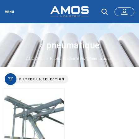
MENU
pneumatique
ACCUEIL
Produits identifiés “pneumatique”
FILTRER LA SÉLECTION