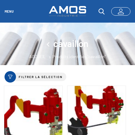
MENU
cavaillon
ACCUEIL
Produits identifiés “cavaillon”
FILTRER LA SÉLECTION