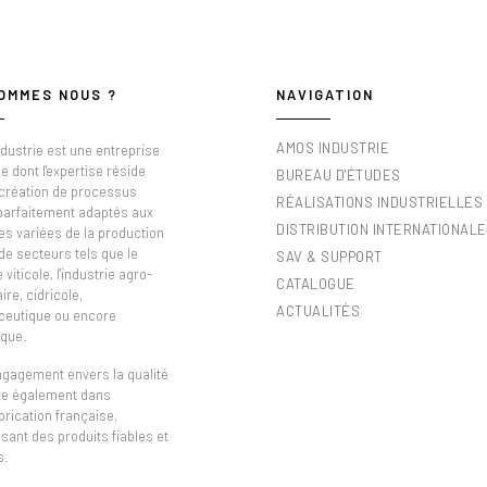
OMMES NOUS ?
NAVIGATION
AMOS INDUSTRIE
dustrie est une entreprise
e dont l'expertise réside
BUREAU D'ÉTUDES
 création de processus
RÉALISATIONS INDUSTRIELLES
 parfaitement adaptés aux
DISTRIBUTION INTERNATIONALE
es variées de la production
de secteurs tels que le
SAV & SUPPORT
viticole, l'industrie agro-
CATALOGUE
ire, cidricole,
ACTUALITÉS
eutique ou encore
que.
ngagement envers la qualité
ète également dans
brication française,
sant des produits fiables et
s.