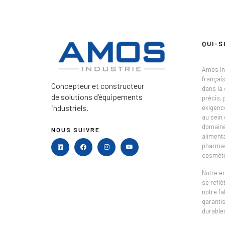
QUI-S
Amos In
français
Concepteur et constructeur
dans la
de solutions d’équipements
précis,
industriels.
exigenc
au sein 
domaine 
NOUS SUIVRE
alimenta
pharmac
cosméti
Notre e
se refl
notre fa
garantis
durable