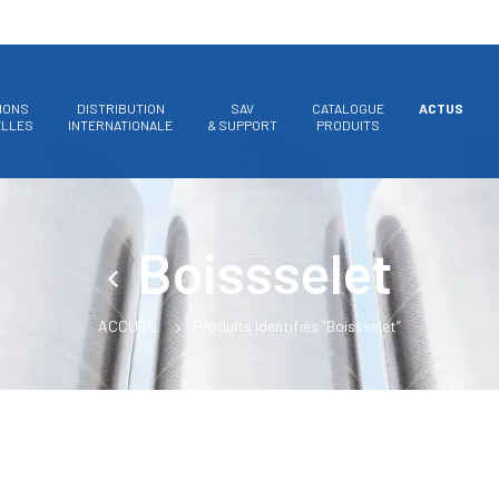
IONS
DISTRIBUTION
SAV
CATALOGUE
ACTUS
ELLES
INTERNATIONALE
& SUPPORT
PRODUITS
Boissselet
ACCUEIL
Produits identifiés “Boissselet”