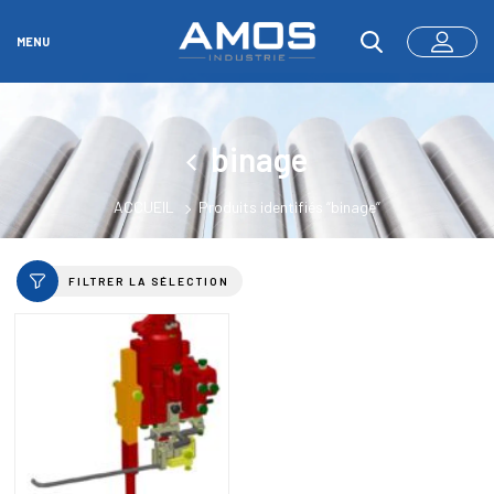
MENU
binage
ACCUEIL
Produits identifiés “binage”
FILTRER LA SÉLECTION