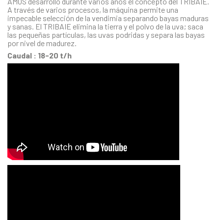
AMOS desarrolló durante varios años el concepto del TRIBAIE.
A través de varios procesos, la máquina permite una
impecable selección de la vendimia separando bayas maduras
y sanas. El TRIBAIE elimina la tierra y el polvo de la uva; saca
las pequeñas partículas, las uvas podridas y separa las bayas
por nivel de madurez.
Caudal : 18-20 t/h