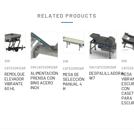
RELATED PRODUCTS
SIN
SIN
SIN
SIN CATEGORIZAR
SIN CATEGORIZAR
CATEGORIZAR
CATEGO
CATEGORIZAR
ALIMENTACIÓN
DESPALILLADORA
REMOLQUE
MESA
MESA DE
PRENSA CON
W7
ELEVADOR
VIBRA
SELECCIÓN
BINS ACERO
VIBRANTE
ESCUR
MANUAL 4
INOX
60 HL
CON
M
CASET
PARA
ESCUR